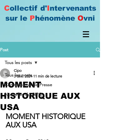
C
ollectif d'
I
ntervenants
sur le
P
hénomène
O
vni
Post
Tous les posts
Cipo
Tous les posts
3 déc. 2024
11 min de lecture
MOMENT
Communiqué de Presse
HISTORIQUE AUX
Nouvelles du CIPO
USA
MOMENT HISTORIQUE 
AUX USA