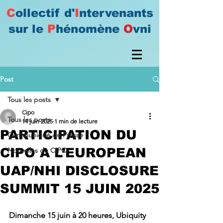
C
ollectif d'
I
ntervenants
sur le
P
hénomène
O
vni
Post
Tous les posts
Cipo
Tous les posts
14 juin 2025
1 min de lecture
PARTICIPATION DU
Communiqué de Presse
CIPO A L’EUROPEAN
Nouvelles du CIPO
UAP/NHI DISCLOSURE
SUMMIT 15 JUIN 2025
Dimanche 15 juin à 20 heures, Ubiquity 