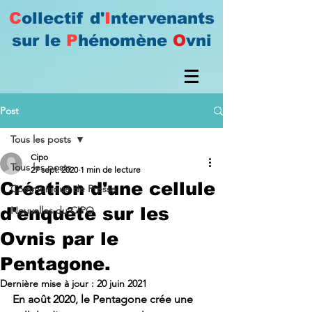
C
ollectif d'
I
ntervenants
sur le
P
hénomène
O
vni
Post
Tous les posts
Cipo
Tous les posts
27 sept. 2020
1 min de lecture
Création d'une cellule
Communiqué de Presse
d'enquête sur les
Nouvelles du CIPO
Ovnis par le
Pentagone.
Dernière mise à jour :
20 juin 2021
En août 2020, le Pentagone crée une 